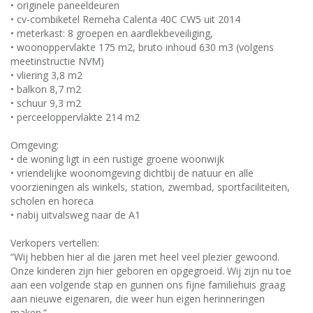
• originele paneeldeuren
• cv-combiketel Remeha Calenta 40C CW5 uit 2014
• meterkast: 8 groepen en aardlekbeveiliging,
• woonoppervlakte 175 m2, bruto inhoud 630 m3 (volgens
meetinstructie NVM)
• vliering 3,8 m2
• balkon 8,7 m2
• schuur 9,3 m2
• perceeloppervlakte 214 m2
Omgeving:
• de woning ligt in een rustige groene woonwijk
• vriendelijke woonomgeving dichtbij de natuur en alle
voorzieningen als winkels, station, zwembad, sportfaciliteiten,
scholen en horeca
• nabij uitvalsweg naar de A1
Verkopers vertellen:
“Wij hebben hier al die jaren met heel veel plezier gewoond.
Onze kinderen zijn hier geboren en opgegroeid. Wij zijn nu toe
aan een volgende stap en gunnen ons fijne familiehuis graag
aan nieuwe eigenaren, die weer hun eigen herinneringen
maken.”