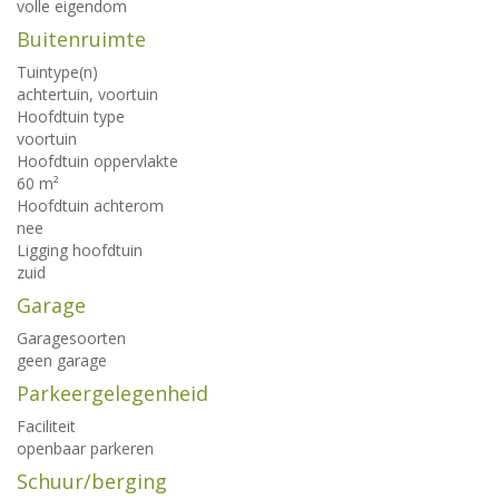
volle eigendom
Buitenruimte
Tuintype(n)
achtertuin, voortuin
Hoofdtuin type
voortuin
Hoofdtuin oppervlakte
60 m²
Hoofdtuin achterom
nee
Ligging hoofdtuin
zuid
Garage
Garagesoorten
geen garage
Parkeergelegenheid
Faciliteit
openbaar parkeren
Schuur/berging