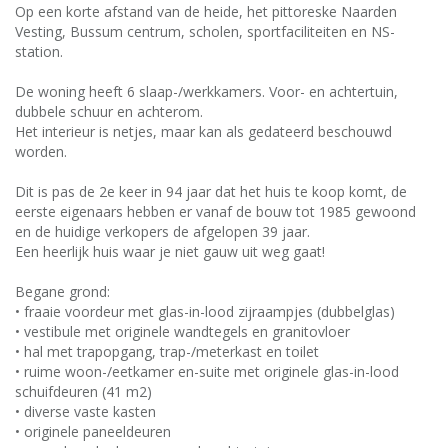
Op een korte afstand van de heide, het pittoreske Naarden
Vesting, Bussum centrum, scholen, sportfaciliteiten en NS-
station.
De woning heeft 6 slaap-/werkkamers. Voor- en achtertuin,
dubbele schuur en achterom.
Het interieur is netjes, maar kan als gedateerd beschouwd
worden.
Dit is pas de 2e keer in 94 jaar dat het huis te koop komt, de
eerste eigenaars hebben er vanaf de bouw tot 1985 gewoond
en de huidige verkopers de afgelopen 39 jaar.
Een heerlijk huis waar je niet gauw uit weg gaat!
Begane grond:
• fraaie voordeur met glas-in-lood zijraampjes (dubbelglas)
• vestibule met originele wandtegels en granitovloer
• hal met trapopgang, trap-/meterkast en toilet
• ruime woon-/eetkamer en-suite met originele glas-in-lood
schuifdeuren (41 m2)
• diverse vaste kasten
• originele paneeldeuren