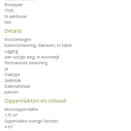
Bouwjaar
1930
In aanbouw
nee
Details
Voorzieningen
buitenzonwering, dakraam, tv kabel
Ligging
aan rustige weg, in woonwijk
Permanente bewoning
ja
Daktype
zadeldak
Dakmateriaal
pannen
Oppervlakten en inhoud
Woonoppervlakte
175 m²
Oppervlakte overige functies
4 m²