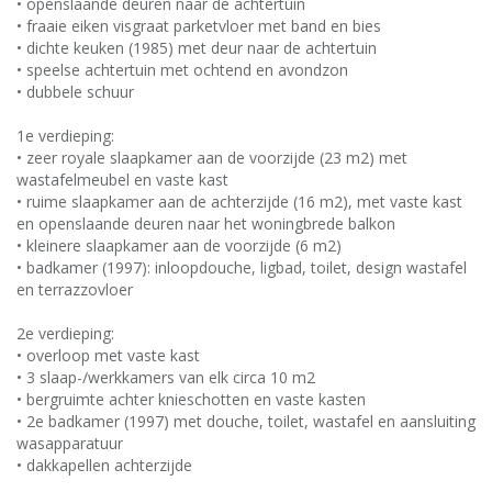
• openslaande deuren naar de achtertuin
• fraaie eiken visgraat parketvloer met band en bies
• dichte keuken (1985) met deur naar de achtertuin
• speelse achtertuin met ochtend en avondzon
• dubbele schuur
1e verdieping:
• zeer royale slaapkamer aan de voorzijde (23 m2) met
wastafelmeubel en vaste kast
• ruime slaapkamer aan de achterzijde (16 m2), met vaste kast
en openslaande deuren naar het woningbrede balkon
• kleinere slaapkamer aan de voorzijde (6 m2)
• badkamer (1997): inloopdouche, ligbad, toilet, design wastafel
en terrazzovloer
2e verdieping:
• overloop met vaste kast
• 3 slaap-/werkkamers van elk circa 10 m2
• bergruimte achter knieschotten en vaste kasten
• 2e badkamer (1997) met douche, toilet, wastafel en aansluiting
wasapparatuur
• dakkapellen achterzijde