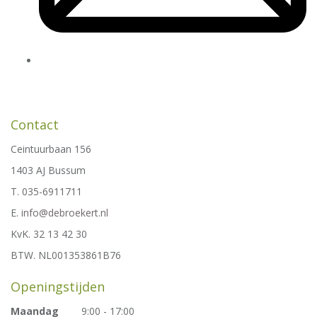
Contact
Ceintuurbaan 156
1403 AJ Bussum
T. 035-6911711
E.
info@debroekert.nl
KvK. 32 13 42 30
BTW. NL001353861B76
Openingstijden
Maandag
9:00 - 17:00