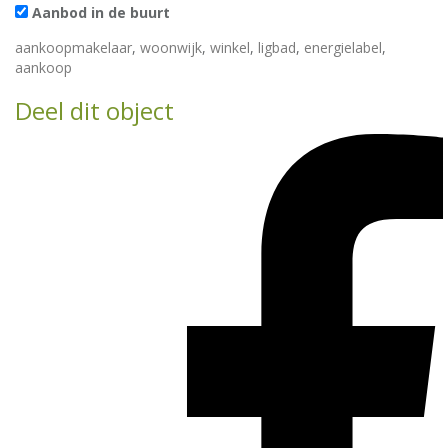
Aanbod in de buurt
aankoopmakelaar
,
woonwijk
,
winkel
,
ligbad
,
energielabel
,
aankoop
Deel dit object