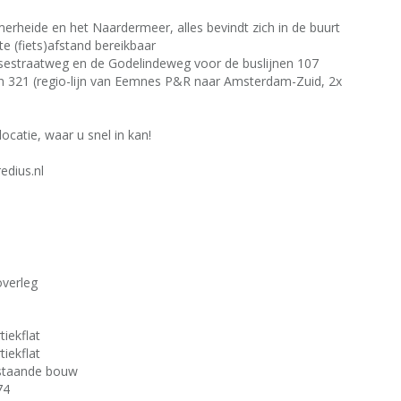
umerheide en het Naardermeer, alles bevindt zich in de buurt
e (fiets)afstand bereikbaar
sestraatweg en de Godelindeweg voor de buslijnen 107
 en 321 (regio-lijn van Eemnes P&R naar Amsterdam-Zuid, 2x
ocatie, waar u snel in kan!
edius.nl
overleg
tiekflat
tiekflat
staande bouw
74