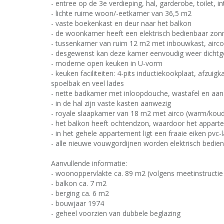
- entree op de 3e verdieping, hal, garderobe, toilet, 
- lichte ruime woon/-eetkamer van 36,5 m2
- vaste boekenkast en deur naar het balkon
- de woonkamer heeft een elektrisch bedienbaar zo
- tussenkamer van ruim 12 m2 met inbouwkast, airco
- desgewenst kan deze kamer eenvoudig weer dichtg
- moderne open keuken in U-vorm
- keuken faciliteiten: 4-pits inductiekookplaat, afzui
spoelbak en veel lades
- nette badkamer met inloopdouche, wastafel en aan
- in de hal zijn vaste kasten aanwezig
- royale slaapkamer van 18 m2 met airco (warm/kou
- het balkon heeft ochtendzon, waardoor het apparteme
- in het gehele appartement ligt een fraaie eiken pvc-
- alle nieuwe vouwgordijnen worden elektrisch bedie
Aanvullende informatie:
- woonoppervlakte ca. 89 m2 (volgens meetinstructi
- balkon ca. 7 m2
- berging ca. 6 m2
- bouwjaar 1974
- geheel voorzien van dubbele beglazing