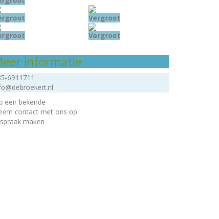
ergroot
ergroot
Vergroot
ergroot
Vergroot
eer informatie
35-6911711
fo@debroekert.nl
ip een bekende
eem contact met ons op
fspraak maken