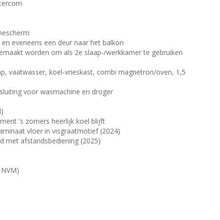
intercom
nnescherm
 en eveneens een deur naar het balkon
emaakt worden om als 2e slaap-/werkkamer te gebruiken
gkap, vaatwasser, koel-vrieskast, combi magnetron/oven, 1,5
sluiting voor wasmachine en droger
d)
nt 's zomers heerlijk koel blijft
laminaat vloer in visgraatmotief (2024)
nd met afstandsbediening (2025)
e NVM)