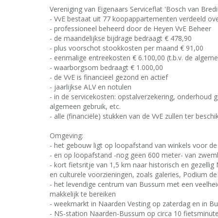
Vereniging van Eigenaars Serviceflat 'Bosch van Bred
- VvE bestaat uit 77 koopappartementen verdeeld ov
- professioneel beheerd door de Heyen VvE Beheer
- de maandelijkse bijdrage bedraagt € 478,90
- plus voorschot stookkosten per maand € 91,00
- eenmalige entreekosten € 6.100,00 (t.b.v. de algem
- waarborgsom bedraagt € 1.000,00
- de VvE is financieel gezond en actief
- jaarlijkse ALV en notulen
- in de servicekosten: opstalverzekering, onderhoud g
algemeen gebruik, etc.
- alle (financiële) stukken van de VvE zullen ter besc
Omgeving:
- het gebouw ligt op loopafstand van winkels voor d
- en op loopafstand -nog geen 600 meter- van zwe
- kort fietsritje van 1,5 km naar historisch en gezel
en culturele voorzieningen, zoals galeries, Podium d
- het levendige centrum van Bussum met een veelheid
makkelijk te bereiken
- weekmarkt in Naarden Vesting op zaterdag en in 
- NS-station Naarden-Bussum op circa 10 fietsminute