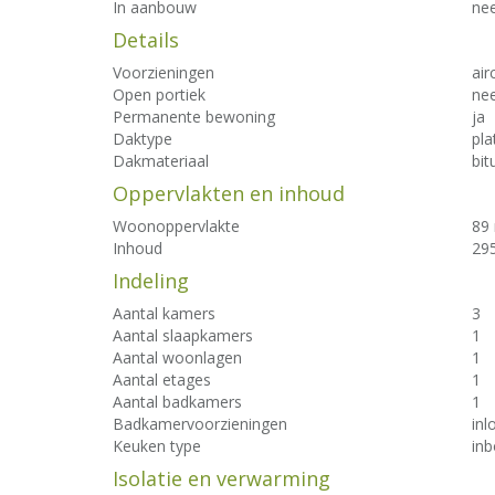
In aanbouw
ne
Details
Voorzieningen
air
Open portiek
ne
Permanente bewoning
ja
Daktype
pla
Dakmateriaal
bi
Oppervlakten en inhoud
Woonoppervlakte
89
Inhoud
29
Indeling
Aantal kamers
3
Aantal slaapkamers
1
Aantal woonlagen
1
Aantal etages
1
Aantal badkamers
1
Badkamervoorzieningen
inl
Keuken type
in
Isolatie en verwarming