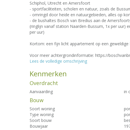
Schiphol, Utrecht en Amersfoort
- sportfaciliteiten, scholen en natuur, zoals de Buss
- omringd door heide en natuurgebieden, alles op kort
- de bushaltes Bosch van Bredius aan de Amersfoort
(ringlijn vanaf station Naarden-Bussum, 1x per uur)
per uur)
Kortom: een fijn licht appartement op een geweldige l
Voor meer achtergrondinformatie: https://boschvanbr
Lees de volledige omschrijving
Kenmerken
Overdracht
Aanvaarding
in 
Bouw
Soort woning
por
Type woning
por
Soort bouw
be
Bouwjaar
19