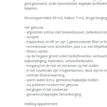
georganiseerd, zoals bijvoorbeeld: dagelijks koffiedr
biljarten.
Woonoppervlakte 89 m2, balkon 7 m2, droge berging
Het gebouw:
- afgesloten entree met brievenbussen, bellenbord e
- receptie
- trappenhuis én lift (er zijn 2 gerenoveerde liften in
- recreatiezaal voor activiteiten, plus o.a. een biljartta
- fitness ruimte
- op de begane grond orden bedrijfsruimtes verhuurd
wijkverpleging, haarsalon, schoonheidssalon
- toegang tot de tuin en terrassen op het zuiden
- in het souterrain zijn 3 logeerkamers, deze zijn te r
- centrale blokverwarming
- warm water d.m.v. gemeenschappelijke boilers
- vrij parkeren rondom het gebouw
- bergingen in het souterrain
- gemeenschappelijke fietsenberging
Indeling appartement: