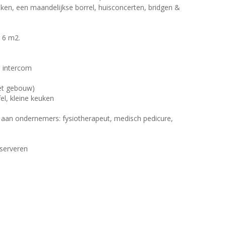
inken, een maandelijkse borrel, huisconcerten, bridgen &
 6 m2.
n intercom
 het gebouw)
fel, kleine keuken
 aan ondernemers: fysiotherapeut, medisch pedicure,
eserveren