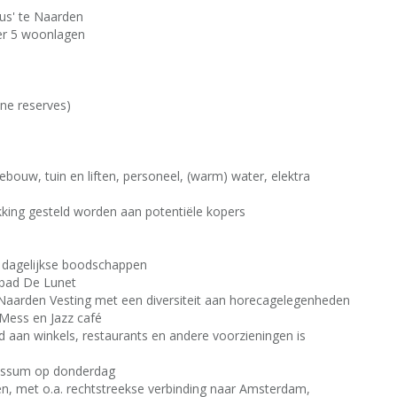
ius' te Naarden
er 5 woonlagen
ene reserves)
ebouw, tuin en liften, personeel, (warm) water, elektra
hikking gesteld worden aan potentiële kopers
e dagelijkse boodschappen
mbad De Lunet
lig Naarden Vesting met een diversiteit aan horecagelegenheden
eMess en Jazz café
 aan winkels, restaurants en andere voorzieningen is
Bussum op donderdag
n, met o.a. rechtstreekse verbinding naar Amsterdam,