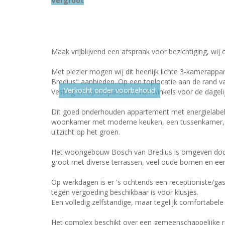
Vergroot
Maak vrijblijvend een afspraak voor bezichtiging, wij
Met plezier mogen wij dit heerlijk lichte 3-kamerapp
Bredius" aanbieden. Op een toplocatie aan de rand v
Verkocht onder voorbehoud
Vesting en op loopafstand van winkels voor de dageli
Dit goed onderhouden appartement met energielabel B
woonkamer met moderne keuken, een tussenkamer, r
uitzicht op het groen.
Het woongebouw Bosch van Bredius is omgeven door 
groot met diverse terrassen, veel oude bomen en een 
Op werkdagen is er 's ochtends een receptioniste/ga
tegen vergoeding beschikbaar is voor klusjes.
Een volledig zelfstandige, maar tegelijk comfortabe
Het complex beschikt over een gemeenschappelijke rec