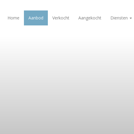
Home
Aanbod
Verkocht
Aangekocht
Diensten