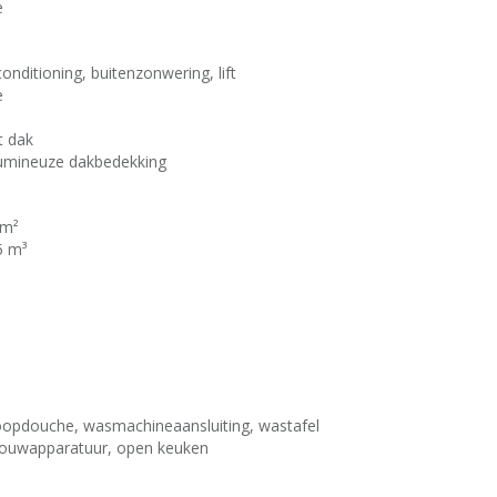
e
conditioning, buitenzonwering, lift
e
t dak
tumineuze dakbedekking
 m²
5 m³
oopdouche, wasmachineaansluiting, wastafel
bouwapparatuur, open keuken