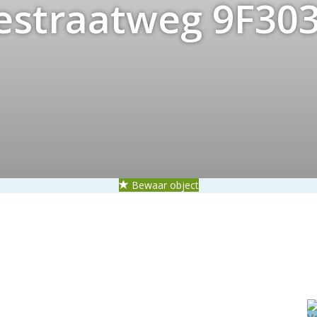
estraatweg 9F30
Bewaar object