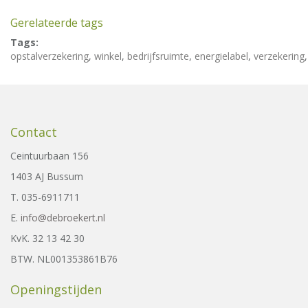
Gerelateerde tags
Tags:
opstalverzekering
,
winkel
,
bedrijfsruimte
,
energielabel
,
verzekering
Contact
Ceintuurbaan 156
1403 AJ Bussum
T. 035-6911711
E.
info@debroekert.nl
KvK. 32 13 42 30
BTW. NL001353861B76
Openingstijden