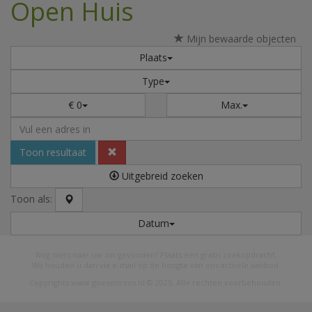
Open Huis
Mijn bewaarde objecten
Plaats
Type
€ 0
Max.
Toon resultaat
Uitgebreid zoeken
Toon als:
Datum
Nog niets naar uw zin gevonden?
Plaats een gratis zoekopdracht
.
Wij houden u dan via e-mail op de hoogte van ons actuele aanbod.
Copyrights
www.goesenroos.nl
© 2025. Alle rechten voorbehouden.